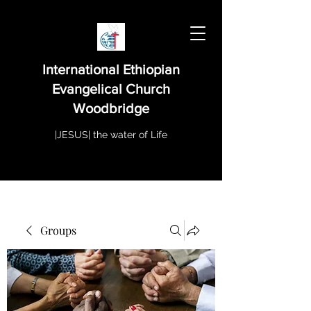
International Ethiopian
Evangelical Church
Woodbridge
|JESUS| the water of Life
Groups