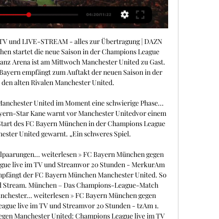
gen seid, gibt's hier weitere Möglichkeiten an NFL-Tickets zu gelangen. Harry Kane: Alle Infos zu Vermögen, Karriere, Gehalt, Titel und Privates Harry Kane ist von Tottenham Hotspur zum FC Bayern gewechselt. 

weiterlesen »Bayern-Star Kane warnt vor Manchester Unitedvor einem Tag - DONAU KURIERHarry Kane - Will auch gegen Manchester United treffen: Bayerns Stürmerstar Harry Kane. - Foto: Sven Hoppe/dpa Nach vier Toren in der Bundesliga legt Harry Kane mit dem FC Bayern auch in der Champions... weiterlesen »Champions League: Bayern-Star Kane warnt vor Manchester Unitedvor einem Tag - VolksfreundMünchen · Nach vier Toren in der Bundesliga legt Harry Kane mit dem FC Bayern auch in der Champions League los. weiterlesen »Bayern-Star Kane warnt vor Manchester Unitedvor einem Tag - FreiePresseNach vier Toren in der Bundesliga legt Harry Kane mit dem FC Bayern auch in der Champions League los. 

weiterlesen » England-Kenner Kane warnt vor Manchester United und erklärt Bayern-Plan beim CL-Auftaktvor 17 Stunden - tzHarry Kane trifft am Mittwoch mit Bayern München im ersten Champions-League-Spiel auf Manchester United – und spricht eine Warnung aus. München – Harry Kane ist beim FC Bayern München angekommen. Nach... weiterlesen »United-Ikone: "Bei Bayern ist immer schwer"vor 17 Stunden - Sport. deDer FC Bayern empfängt am Mittwoch (21:00 Uhr) Manchester United zum Topspiel der Gruppe A in der Champions League. United-Ikone Rio Ferdinand zeigte sich im Vorfeld sicher, dass vor allem ein Spieler... weiterlesen »Champions League 2023/24: FC Bayern - Manchester United live im TV oder Stream sehenvor 17 Stunden - Augsburger AllgemeineFC Bayern - Manchester United live im TV oder Stream: Hier finden Sie die Infos zum Spiel in der Champions League 23/24 rund um Übertragung, Termin und Ticker. 

Die Vorberichte zum Einzelspiel beginnen auf der Plattform sogar bereits um 20 Uhr. Voraussetzung für DAZN-Kunden in Deutschland ist allerdings das Paket "Unlimited", denn nur in diesem ist die Champions League enthalten. Ist das richtige Paket abonniert, gelangen DAZN-Kunden via Webbrowser direkt über diesen Link zum Einzelspiel. Auch DAZN-Abonnenten in Österreich können das Spiel sehen. Alternativ zum Browser gibt es für Smart-TVs, TV-Sticks, Konsolen sowie Mobilgeräte wie Smartphone oder Tablet die DAZN-App. Einfach installieren, einloggen und schon kann es losgehen. FC Bayern vs. 

deAm kommenden Mittwochabend wird es für den FC Bayern zum ersten Mal in der neuen Saison ernst in der Champions League. Zum ersten Gruppenspiel empfangen die Münchner den englischen Rekordmeister Manchester... weiterlesen »FC Bayern im Newsblog: Vertrag von Bayern-Stürmer Tel automatisch verlängertvor einem Tag - T-onlineDer FC Bayern München ist der erfolgreichste Klub Deutschlands. September 2023 Vertrag von Bayern-Stürmer... weiterlesen »Kane warnt: „Solche Mannschaften sind gefährlich“vor einem Tag - RTLHarry Kane hat vor dem Start des FC Bayern München in der Champions League vor Auftaktgegner Manchester United gewarnt. 

DAZN 1 und DAZN 2 sind zwei lineare TV-Sender, die über Kabel oder Satellit verbreitet werden und damit ganz ohne Internetverbindung genutzt werden können. DAZN-Abonnenten können die Kanäle über ein Zusatzabo bei Sky, Vodafone oder der Telekom hinzubuchen. Alle wichtigen Infos dazu gibt es hier. Getty Images FC Bayern München vs. Manchester United live: Die Übertragung im LIVE-STREAM Wer ein reines DAZN-Abo ohne Verbindung zu den TV-Partnern hat, der kann das Spiel zwischen den Bayern und Manchester United natürlich dennoch sehen - ebenfalls entweder als Einzelspiel oder in der Konferenz. 

Harry Kane hat... weiterlesen »Bayern-Star Kane warnt vor Manchester Unitedvor einem Tag - tzNach vier Toren in der Bundesliga legt Harry Kane mit dem FC Bayern auch in der Champions League los. München - Harry... weiterlesen » Bayern-Star Kane warnt vor Manchester Unitedvor einem Tag - nordbayernChampions League München - Nach vier Toren in der Bundesliga legt Harry Kane mit dem FC Bayern auch in der Champions League los. Den ersten... weiterlesen »Champions League: Bayern-Star Kane warnt vor Manchester Unitedvor einem Tag - Hambuger AbendblattNach vier Toren in der Bundesliga legt Harry Kane mit dem FC Bayern auch in der Champions League los. München. Harry... weiterlesen »Kane warnt: «Solche Mannschaften sind gefährlich»vor einem Tag - DONAU KURIERBayern München - Harry Kane von München gestikuliert auf dem Platz. 

Bayern München gegen Manchester Mittwoch live im TV und vor 9 Stunden — FC Bayern München gegen Manchester United am Mittwoch live im TV oder Stream. Alle Infos rund um Übertragung gibt es hier.

weiterlesen »Kane warnt vor angeknocktem ManUnitedvor einem Tag - Sport. Haben die Bayern beim Start in die Champions League... weiterlesen »Kane warnt: "Solche Mannschaften sind gefährlich"vor einem Tag - Augsburger AllgemeineNach vier Toren in der Bundesliga legt Harry Kane mit dem FC Bayern auch in der Champions League los. Den ersten Gegner kennt der Engländer bestens - und warnt vor allem aus einem Grund. 

Bayern Munich vs. Manchester United: How to watch vor 13 Stunden — Bayern Munich vs. Manchester United: How to watch Champions League online, TV channel, live stream info, time. By Scout Staff. -11 hrs ago • 1 min read.

Beide Mannschaften kennen sich aus vielen Partien in der Vergangenheit. Bitterste Bayern-Niederlage war das 1:2 im CL-Finale 1999. Jetzt aktivieren: Push-Notifications von Sports Illustrated Nachdem Mario Basler (5. ) die Münchner im Champions-League-Endspiel gegen Manchester United früh in Führung brachte, sorgten Teddy Sheringham (90. +1) und Ole Gunnar Solskjær (90. +3) für den späten Sieg der Engländer. 

Fußball-Champions-League: Liveticker und Ergebnisse vor 4 Stunden — Im vergangenen Jahr schied man schon in der Gruppenphase hinter Bayern München und Inter Mailand aus. gegen Manchester United einfahren. AC ...

Bayern München live im TV schauen - alle FCB-Spiele vor 24 Stunden — Den Meistertitel knapp gewonnen, in der Champions League das Aus 