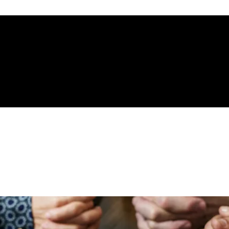
gelical