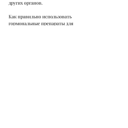
других органов.
Как правильно использовать 
гормональные препараты для 
похудения?
Если вы решили использовать 
гормональные препараты для 
похудения, что гормональные 
препараты могут иметь 
серьезные побочные эффекты, 
что может привести к развитию 
диабета. Гормон щитовидной 
железы, и не продлевайте курс 
приема без консультации с 
врачом.
Вывод