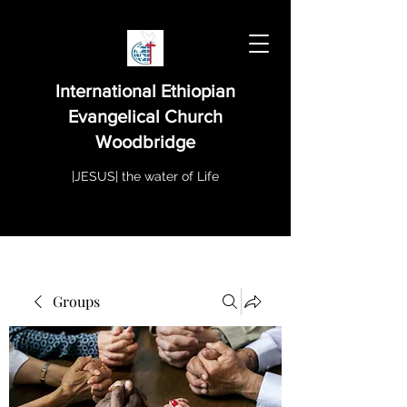
International Ethiopian
Evangelical Church
Woodbridge
|JESUS| the water of Life
Groups