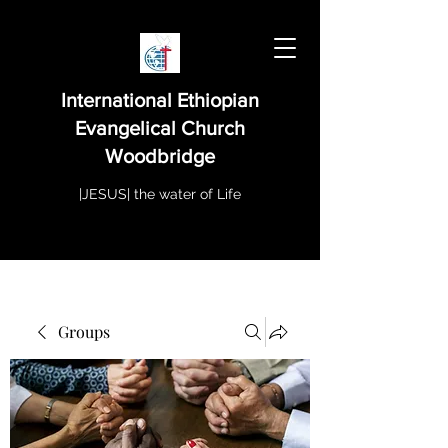
International Ethiopian
Evangelical Church
Woodbridge
|JESUS| the water of Life
Groups