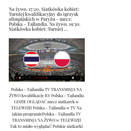
Na żywo. 17:20. Siatkówka kobiet: 
Turniej kwalifikacyjny do igrzysk 
olimpijskich w Paryżu - mecz: 
Polska - Tajlandia. Na żywo. 19:30. 
Siatkówka kobiet: Turniej ...
Polska - Tajlandia TV TRANSMISJA NA ŻYWO Kwalifikacje IO: Polska - Tajlandia GDZIE OGLĄDAĆ mecz siatkarek w TELEWIZJI Polska - Tajlandia w TV Na jakim programiePolska - Tajlandia TV TRANSMISJA NA ŻYWO w TELEWIZJI Tak to miało wyglądać! Polskie siatkarki wygrały 3:0 (25:18, 30:28, 25:15) z Portoryko w pierwszym meczu rozgrywanego we Wrocławiu turnieju kwalifikacyjnego do igrzysk w Tokio. Poza drugim setem, w którym rywalki były bliskie wygranej, Biało-Czerwone nie miały żadnych problemów. Jedynym powodem do niepokoju może być kontuzja naszej młodej gwiazdki Magdy Stysiak, która na początku spotkania skręciła kostkę i nie wiadomo czy będzie gotowa na dzisiejsze starcie z Tajlandią i kluczowy mecz z Serbkami w niedzielę. 

Tajlandia K wyniki na żywo, rezultaty, terminarze, Polska K Tajlandia K - strona na Flashscore.pl oferuje wyniki na żywo, rezultaty, tabele i szczegóły meczów.

Pozostałe wydarzenia z Igrzyska Olimpijskie Siatkówka Przejdź do mobilnej wersji serwisuHazard może uzależniać. Graj odpowiedzialnie. Serwis przeznaczony TYLKO dla osób które skończyły 18 lat. Zakłady bukmacherskie nieodłącznie związane są w ryzykiem. Jeśli zauważyłeś u siebie objawy uzależnienia skontaktuj się z serwisami oferującymi pomoc w wyjściu z nałogu hazardowego. Serwis meczenazywo. pl ma charakter informacyjny, nie nakłaniamy i nie zachęcamy do uprawiania hazardu. Fortuna online zakłady bukmacherskie sp. z o. o. - legalny bukmacher działający w Polsce na podstawie zezwolenia na urządzanie zakładów wzajemnych. Graj rozważnie, hazard może uzależniać. Za udział w nielegalnych grach hazardowych grożą konsekwencję prawne. Zezwolenie MF nr SC/12/7251/10/WKC/11-12/5565; Milenium Zakłady Bukmacherskie - zezwolenie MF nr SC/12/7251/17-7/ARP/BMB/2011/BMI9-10599; Star-Typ Sport Zakłady Wzajemne Sp. 

Gdzie obejrzeć Polska - Tajlandia na żywo w tv i internecie? Oglądaj Polska - Tajlandia na żywo na kanałach w tv i w Internecie Fortuna TV, Superbet TV, STS TV, Betclic TV. W naszym serwisie znajdziesz najwięcej legalnych transmisji live – płatnych jak również tych które można oglądać całkowicie za darmo. Zobacz transmisję online z wydarzenia Polska - Tajlandia, które odbędzie się w ramach rozgrywek Igrzyska Olimpijskie Siatkówka. Wielkie wydarzenie do którego szukasz kanałów tv i online wzbudza również bardzo duże zainteresowanie wśród innych użytkowników. Wydarzenie o którym mowa, odbędzie się 20. 

Gdzie oglądać? Na naszej stronie każdego dnia możesz znaleźć takie mecze jak Polska - Tajlandia na żywo w tv i live stream online. Gdzie oglądać mecz Polska - Tajlandia w Internecie? Najbliższy mecz o którym mowa odbędzie się 20. 09. 2023 17:30. Dużą ilość wydarzeń, spotkań i meczów na żywo do których należy zaliczyć między innymi wydarzenie Polska - Tajlandia można oglądać za darmo na żywo w telewizji i na kanałach live stream online przez Internet. Tylko u nas wszystkie najlepsze mecze online na żywo, dostępne są legalnie na kanałach online Fortuna TV, Superbet TV, Betclic TV, STS TV. 

Polska - Tajlandia na żywo, transmisja live stream online - gdzie oglądać w tv﻿Polska - Tajlandia na żywo, transmisja live stream online - gdzie oglądać w tvStrona głównaSiatkówkaIgrzyska Olimpijskie SiatkówkaPolska - TajlandiaTransmisja TV i Online18Polska wygraRemisTajlandia wygraKanały internetowe onlineFree Fortuna TV [? ]PrzejdźFree Superbet TV [? ]PrzejdźFree Betclic TV [? ]PrzejdźFree SportRelacje [? ]PrzejdźPolska - Tajlandia transmisja na żywo i online. Gdzie oglądać? Wiele osób szuka informacji gdzie oglądać mecz Polska - Tajlandia na żywo w telewizji i online w internecie. 

Biało-Czerwone przed trudnym wyzwaniem. Czy powrót do 27 wrz 2022 — Polska - Tajlandia. Transmisja. Gdzie oglądać mecz? O której Uda się zdjąć klątwę? [RELACJA NA ŻYWO] ...

FC Union Berlin Komentarz: Tomasz Lach, Piotr Urban 21:00 Piłka nożna: Liga Mistrzów UEFA: Bayern Monachium - Manchester United Komentarz: Cezary Kowalski, Andrzej NiedzielanPolsat Sport Premium 2 Galatasaray SK - FC Kopenhaga Komentarz: Grzegorz Michalewski, Jacek Cyzio SC Braga - SSC Napoli Komentarz: Szymon Rojek, Piotr KobiereckiPolsat Sport Premium 3 Arsenal FC - PSV Eindhoven Komentarz: Marcin Feddek, Maciej ŻurawskiPolsat Sport Premium 4 Sevilla FC - RC Lens Komentarz: Sebastian Chabiniak, Marcin GazdaPolsat Sport Premium 5 Real Sociedad - Inter Mediolan Komentarz: Piotr Przybysz, Maciej StolarczykPolsat Sport Premium 6 Komentarz: Andrzej Janisz, Marcin KaczmarekPolsat Sport 07:00 Siatkówka kobiet: Kwalifikacje Igrzysk Olimpijskich: Dominikana - Meksyk 11:30 Siatkówka kobiet: Kwalifikacje Igrzysk Olimpijskich: Włochy - Kolumbia 14:30 Siatkówka kobiet: Kwalifikacje Igrzysk Olimpijskich: USA - Korea Południowa 17:30 Siatkówka kobiet: Kwalifikacje Igrzysk Olimpijskich: Polska - Tajlandia Komentarz: Marek Magiera, Joanna Kaczor - Bednarska 20:30 Siatkówka kobiet: Kwalifikacje Igrzysk Olimpijskich: Niemcy - SłoweniaPolsat Sport Extra 06:00 Siatkówka kobiet: Kwalifikacje Igrzysk Olimpijskich: Turcja - Argentyna 09:00 Siatkówka kobiet: Kwalifikacje Igrzysk Olimpijskich: Brazylia - Portoryko 12:25 Siatkówka kobiet: Kwalifikacje Igrzysk Olimpijskich: Japonia - BułgariaPolsat Sport Fight 18:00 Piłka ręczna kobiet: Orlen Superliga: KGHM MKS Zagłębie Lubin - EKS Start ElblągPolsat Sport News 10:00 Siatkówka kobiet: Kwalifikacje Igrzysk Olimpijskich: Serbia - Czechy 13:30 Siatkówka kobiet: Kwalifikacje Igrzysk Olimpijskich: Chiny - Kanada 19:00 Koszykówka mężczyzn: Pekao S. 

Tylko zwycięzca otrzyma bilet do Japonii. Komu powinie się noga, będzie mógł szukać szczęścia w styczniu w turniejach kontynentalnych. W tym sezonie nasze siatkarki miały już okazję walczyć z Serbkami w Lidze Narodów i choć aktualne mistrzynie świata i wicemistrzynie olimpijskie grały bez największej gwiazdy, MVP mundialu Tijany Bosković i kilku innych silnych zawodniczek, Polki uległy do zera. We Wrocławiu gospodynie też nie będą faworytkami, ale by w ogóle myśleć o sprawieniu sensacji, najpierw muszą sobie poradzić z teoretycznie słabszymi (choć sklasyfikowanymi wyżej od nich w rankingu światowym) przeciwniczkami z Ameryki Środkowej i Azji. Trener Jacek Nawrocki ostatnio oszczędzał nadwyrężone siły naszej strzelby numer jeden Malwiny Smarzek, która dostała dwa tygodnie wolnego. 

Nie było ich w Londynie i w Rio, ale teraz otwiera się szansa na powrót do elity. Biało-Czerwone stają jednak przed piekielnie ciężkim zadaniem. By zakwalifikować się na olimpijski turniej w Tokio, muszą okazać się lepsze od mistrzyń świata. Od piątku do niedzieli we Wrocławiu Polki walczą w jednym z sześciu interkontynentalnych turniejów kwalifikacyjnych, w którym zmierzą się kolejno z Portoryko, Tajlandią i Serbią. 

Polska - Tajlandia transmisja na żywo. Gdzie oglądać live online? ﻿Polska - Tajlandia transmisja na żywo. Gdzie oglądać live online? Mecze na żywo - meczyki, transmisje online, sport live w internecie i tvMecze na żywoTypy bukmacherskieSkróty meczówBonusy bukmacherskieBukmacherzyAktualnościMecze. com ﻿Transmisja na żywoPolska WygraRemisTajlandia WygraKanały internetowe onlineFree Fortuna TV [? ]PrzejdźFree Superbet TV [? ]PrzejdźFree Betclic TV [? ]PrzejdźFree SportRelacje [? ]PrzejdźPolska - Tajlandia na żywo. Transmisja live stream online w internecie. 

Na najskuteczniejszą siatkarkę Ligi Narodów liczymy najbardziej. – Malwina jest gotowa i w pełni dyspozycji – uspokaja Nawrocki. – Emocje będą narastać z każdym dniem, ale musimy utrzymać spokój. Chcemy wykorzystać szansę, ale to Serbia jest faworytem turnieju. Polska - Tajlandia GDZIE OGLAĆ mecz siatkarek TRANSMISJA TV NA ŻYWO Mecz Polska - Tajlandia siatkarek w turnieju kwalifikacyjnym do IO w Tokio zostanie rozegrany w sobotę 3 sierpnia we Wrocławiu. Początek meczu Polska - Tajlandia zaplanowano na godzinę 20. 30. Transmisja na żywo w telewizji na antenach TVP 2, TVP Sport i Polsatu Sport. Portal sport. se. 

Siatkówka. Polska - Tajlandia: wynik na żywo i relacja live 27 wrz 2022 — Polska - Tajlandia. Siatkarki polskiej reprezentacji we wtorek odniosły Polska - Tajlandia: wynik na żywo i relacja live - MŚ siatkarek 2022.

Sport w polskiej TV 20. 09. 2023 - SATKurier. plProsimy o wyłączenie blokowania reklam i odświeżenie strony. CANAL+ Sport 19:00 Tenis: WTA World Tour, Guadalajara: 3. runda 21:00 Tenis: WTA World Tour, Guadalajara: 23:00 Tenis: WTA World Tour, Guadalajara: 3. rundaEleven Sports 1 19:00 Żużel: Speedway Ligaen Denmark: Finał Sønderjylland Elite Speedway – Esbjerg Vikings – Slangerup Speedway – Holsted TigersEurosport 1 14:30 Kolarstwo kobiet: Mistrzostwa Europy: Jazda indywidualna na czas 16:15 Kolarstwo: Mistrzostwa Europy: 18:45 Piłka ręczna mężczyzn: Liga Mistrzów EHF: Orlen Wisła Płock - GOG HandboldMotowizja 17:00 Żużel: Młodzieżowe Mistrzostwa Polski Par Klubowych, Częstochowa: ZawodyPolsat Sport Premium 1 14:00 Piłka nożna: Liga Młodzieżowa UEFA: SL Benfica - FC Salzburg 18:45 Piłka nożna: Liga Mistrzów UEFA: Real Madryt - 1. 

Są one dostępne w płatnych pakietach jak również wybrane kanały za free z transmisjami za darmo. Transmisja online meczu Polska - Tajlandia w ramach popularnych rozgrywek jakim jest Igrzyska Olimpijskie Siatkówka można oglądać na wielu kanałach tv, w transmisji online, relacjach tekstowych jak również relacjach radiowych. Wszyscy użytkownicy mogą oglądać każdego dnia od kilkunastu do kilkuset wydarzeń a Siatkówka to jeden ze sportów wśród najpopularniejszych transmisji. Gdzie obejrzeć Polska - Tajlandia na żywo w tv i online? Wydarzenie Polska - Tajlandia to jedne z najczęściej wyszukiwanych spotkań dostępnych w transmisjach na żywo w tv i online. 

09. 2023 17:30 jak również dla innych transmisji z wielu dyscyplin sportowych, nie tylko Siatkówka. Pełna lista kanałów oferujących transmisję (tv, online i pozostałych) prezentowana jest na powyższej rozpisce. Transmisje meczu Polska - Tajlandia zostały wydzielone na dwie sekcje - lista kanałów telewizyjnych, na których można oglądać wydarzenie na całym świecie jak również legalne transmisje live strea