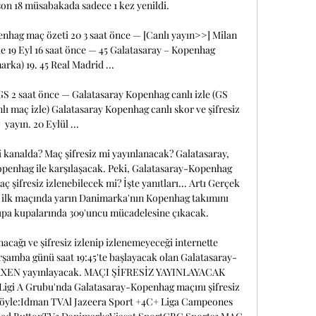
son 18 müsabakada sadece 1 kez yenildi. 

hag maç özeti 20 3 saat önce — [Canlı yayın>>] Milan 
e 19 Eyl 16 saat önce — 45 Galatasaray – Kopenhag 
rka) 19. 45 Real Madrid ...

GS 2 saat önce — Galatasaray Kopenhag canlı izle (GS 
 maç izle) Galatasaray Kopenhag canlı skor ve şifresiz 
yayın. 20 Eylül ...

kanalda? Maç şifresiz mi yayınlanacak? Galatasaray, 
openhag ile karşılaşacak. Peki, Galatasaray-Kopenhag 
şifresiz izlenebilecek mi? İşte yanıtları... Artı Gerçek 
ilk maçında yarın Danimarka'nın Kopenhag takımını 
upa kupalarında 309'uncu mücadelesine çıkacak. 

acağı ve şifresiz izlenip izlenemeyeceği internette 
arşamba günü saat 19:45'te başlayacak olan Galatasaray-
XXEN yayınlayacak. MAÇI ŞİFRESİZ YAYINLAYACAK 
i A Grubu'nda Galatasaray-Kopenhag maçını şifresiz 
e şöyle:Idman TVAl Jazeera Sport +4C+ Liga Campeones 