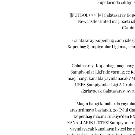
kupalarında çıktığı 
[[[FUTBOL>>>]]#] Galatasaray Kopen
Newcastle United maç özeti izl
(Danima
Galatasaray Kopenhag canlı izle (
Kopenhag Şampiyonlar Ligi maçı canlı
Galatasaray-Kopenhag maçı hangi 
Şampiyonlar Ligi'nde yarın gece K
maçı hangi kanalda yayınlanacak? Maç 
- UEFA Şampiyonlar Ligi A Grubu 
ağırlayacak Galatasaray, Avr
Maçın hangi kanallarda yayınlan
araştırılmaya başlandı. 20 Eylül Ç
Kopenhag maçını Türkiye'den E
KANALLARIN LİSTESİŞampiyonlar Lig
yayınlayacak kanalların listesi is