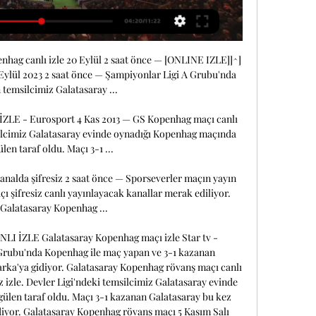
hag canlı izle 20 Eylül 2 saat önce — [ONLINE IZLE]]^] 
Eylül 2023 2 saat önce — Şampiyonlar Ligi A Grubu'nda 
 temsilcimiz Galatasaray ...

 - Eurosport 4 Kas 2013 — GS Kopenhag maçı canlı 
msilcimiz Galatasaray evinde oynadığı Kopenhag maçında 
len taraf oldu. Maçı 3-1 ...

nalda şifresiz 2 saat önce — Sporseverler maçın yayın 
açı şifresiz canlı yayınlayacak kanallar merak ediliyor. 
 Galatasaray Kopenhag ...

ZLE Galatasaray Kopenhag maçı izle Star tv - 
rubu'nda Kopenhag ile maç yapan ve 3-1 kazanan 
rka'ya gidiyor. Galatasaray Kopenhag rövanş maçı canlı 
z izle. Devler Ligi'ndeki temsilcimiz Galatasaray evinde 
len taraf oldu. Maçı 3-1 kazanan Galatasaray bu kez 
iyor. Galatasaray Kopenhag rövanş maçı 5 Kasım Salı 