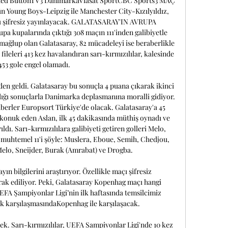
 Red ButtonTV3 DanimarkaViasat SportCBC Sports3 MAÇ 
 Young Boys-Leipzig ile Manchester City-Kızılyıldız, 
ı şifresiz yayınlayacak. GALATASARAY'IN AVRUPA 
a kupalarında çıktığı 308 maçın 111'inden galibiyetle 
 mağlup olan Galatasaray, 82 mücadeleyi ise beraberlikle 
leleri 413 kez havalandıran sarı-kırmızılılar, kalesinde 
 453 gole engel olamadı. 

en geldi. Galatasaray bu sonuçla 4 puana çıkarak ikinci 
ldığı sonuçlarla Danimarka deplasmanına moralli gidiyor. 
berler Europsort Türkiye'de olacak. Galatasaray'a 45 
 konuk eden Aslan, ilk 45 dakikasında müthiş oynadı ve 
ıldı. Sarı-kırmızılılara galibiyeti getiren golleri Melo, 
n muhtemel 11'i şöyle: Muslera, Eboue, Semih, Chedjou, 
elo, Sneijder, Burak (Amrabat) ve Drogba. 

n bilgilerini araştırıyor. Özellikle maçı şifresiz 
ak ediliyor. Peki, Galatasaray Kopenhag maçı hangi 
EFA Şampiyonlar Ligi’nin ilk haftasında temsilcimiz 
k karşılaşmasındaKopenhag ile karşılaşacak. 

. Sarı-kırmızılılar, UEFA Şampiyonlar Ligi'nde 10 kez 