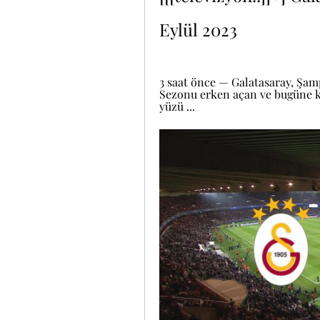
Eylül 2023
3 saat önce — Galatasaray, Şamp
Sezonu erken açan ve bugüne k
yüzü ...