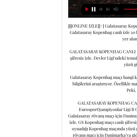
[[[ONLINE IZLE]]^] Galatasaray Kopen
Galatasaray Kopenhag canlı izle 20 
yer alan
GALATASARAY KOPENHAG CANLI İZLE
şifresiz izle. Devler Ligi'ndeki te
yüzü gü
Galatasaray Kopenhag maçı hangi ka
bilgilerini araştırıyor. Özellikle m
Peki,
GALATASARAY KOPENHAG CANLI İ
EurosportŞampiyonlar Ligi B G
Galatasaray rövanş maçı için Danima
izle. GS Kopenhag maçı canlı şifresi
oynadığı Kopenhag maçında yüzü gü
rövanş maçı için Danimarka'ya gid