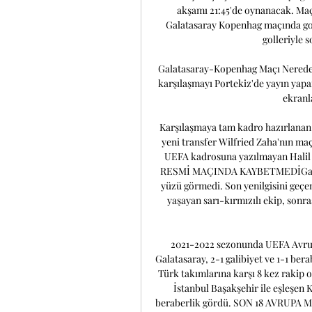
akşamı 21:45'de oynanacak. Maç 
Galatasaray Kopenhag maçında golle
golleriyle 
Galatasaray-Kopenhag Maçı Nerede İz
karşılaşmayı Portekiz'de yayın yapa
ekranla
Karşılaşmaya tam kadro hazırlanan
yeni transfer Wilfried Zaha'nın ma
UEFA kadrosuna yazılmayan Halil 
RESMİ MAÇINDA KAYBETMEDİGalatas
yüzü görmedi. Son yenilgisini geçen
yaşayan sarı-kırmızılı ekip, sonra
2021-2022 sezonunda UEFA Avrupa
Galatasaray, 2-1 galibiyet ve 1-1 ber
Türk takımlarına karşı 8 kez rakip o
İstanbul Başakşehir ile eşleşen K
beraberlik gördü. SON 18 AVRUPA 