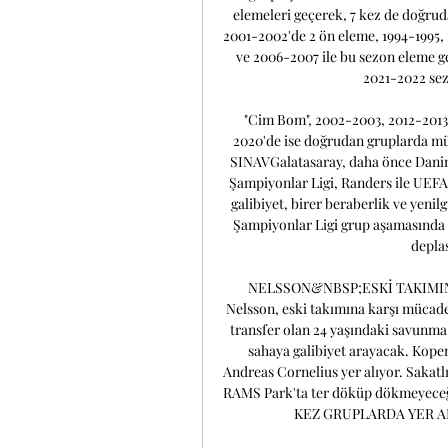
elemeleri geçerek, 7 kez de doğruda
2001-2002'de 2 ön eleme, 1994-1995,
ve 2006-2007 ile bu sezon eleme ge
2021-2022 sezo
"Cim Bom", 2002-2003, 2012-2013,
2020'de ise doğrudan gruplarda 
SINAVGalatasaray, daha önce Danima
Şampiyonlar Ligi, Randers ile UEFA A
galibiyet, birer beraberlik ve yeni
Şampiyonlar Ligi grup aşamasında k
depla
NELSSON&NBSP;ESKİ TAKIMINA K
Nelsson, eski takımına karşı mücade
transfer olan 24 yaşındaki savunma
sahaya galibiyet arayacak. Kope
Andreas Cornelius yer alıyor. Sakatlı
RAMS Park'ta ter döküp dökmeyeceği
KEZ GRUPLARDA YER ALAC