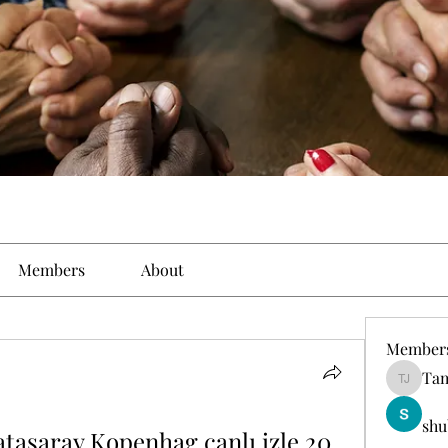
Members
About
Member
Tam
Tamirat 
shu
latasaray Kopenhag canlı izle 20 