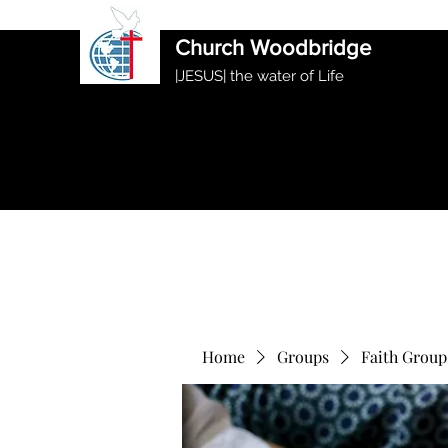
International Ethiopian Evan
Church Woodbridge
|JESUS| the water of Life
Home
Groups
Faith Group