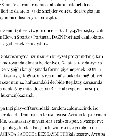
Star TV ekranlarından canlı olarak izlenebilecek. 
ri 10'da Melo, 38'de Sneijder ve 45'te de Drogba'nın 
soyunma odasına 3-0 önde gitti. 

lenir (Şifresiz) 4 gün önce — Saat 19:45'te başlayacak 
n Eleven Sports 3 Portugal, DAZN Portugal canlı olarak 
ra getirecek. Günaydın ...

 Galatasaray'da uzun süren bireysel programdan çıkan 
ç kadrosunda olması bekleniyor. Galatasaray'da ayrıca 
Dervişoğlu karşılaşmada forma giyemeyecek. SON 16 
aray, çıktığı son 16 resmi müsabakada mağlubiyet 
 sezonun 32. haftasındaki derbide Beşiktaş karşısında 
sındaki 6 lig mücadelesini (Biri Hatayspor'a karşı 3-0 
hükmen) kazandı. 

 Ligi play-off turundaki Randers eşleşmesinde ise 
aberlik aldı. Danimarka temsilcisi ise Avrupa kupalarında 
ldu. Galatasaray'ın yanı sıra Trabzonspor, Sivasspor ve 
openhag, bunlardan 5'ini kazanırken, 2 yenilgi, 1 de 
MAÇINDA SADECE 1 KEZ KAYBETTİGalatasaray, Avrupa 