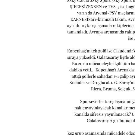
8Sky Calcio 2Sky Sport 3Sky Sport
ŞİFRESİZEXXEN ve TV8, 5 ise bugün
yarın da Arsenal-PSV maçların
KARNESİSarı-kırmızılı takım, Avrup
ayrıldı. 115 karşılaşmada rakiplerine
tamamladı. Avrupa arenasında rakip fi
ise
Kopenhag'ın tek golü ise Claudemir'd
sıraya yükseldi. Galatasaray ligde a
Bu zorlu mücadeleyle ilgili tüm ha
dakika yetti... Kopenhag'ı Arena'da
attığı gollerle sahadan 3-1 galip ayr
Sneijder ve Drogba attı. G. Saray'ı
Riera, Bruma, Selçuk, M
Sporseverler karşılaşmanın yayı
naklenyayınlayacak kanallar mer
kanalda şifresiz yayınlanacak? U
Galatasaray A grubunun il
kez grup aşamasında mücadele edecek