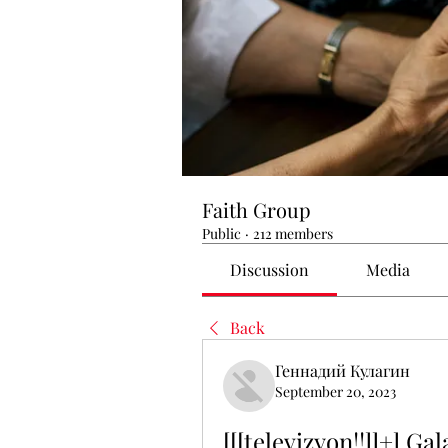
Faith Group
Public
·
212 members
Discussion
Media
Back
Геннадий Кулагин
September 20, 2023
[[[televizyon!!]]+] Ga