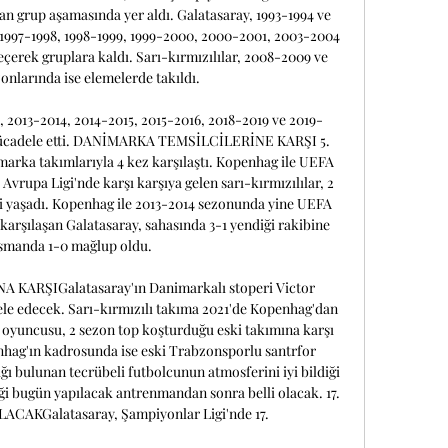
n grup aşamasında yer aldı. Galatasaray, 1993-1994 ve 
 1997-1998, 1998-1999, 1999-2000, 2000-2001, 2003-2004 
çerek gruplara kaldı. Sarı-kırmızılılar, 2008-2009 ve 
nlarında ise elemelerde takıldı. 

 2013-2014, 2014-2015, 2015-2016, 2018-2019 ve 2019-
mücadele etti. DANİMARKA TEMSİLCİLERİNE KARŞI 5. 
rka takımlarıyla 4 kez karşılaştı. Kopenhag ile UEFA 
vrupa Ligi'nde karşı karşıya gelen sarı-kırmızılılar, 2 
lgi yaşadı. Kopenhag ile 2013-2014 sezonunda yine UEFA 
arşılaşan Galatasaray, sahasında 3-1 yendiği rakibine 
smanda 1-0 mağlup oldu. 

ARŞIGalatasaray'ın Danimarkalı stoperi Victor 
le edecek. Sarı-kırmızılı takıma 2021'de Kopenhag'dan 
 oyuncusu, 2 sezon top koşturduğu eski takımına karşı 
nhag'ın kadrosunda ise eski Trabzonsporlu santrfor 
ğı bulunan tecrübeli futbolcunun atmosferini iyi bildiği 
 bugün yapılacak antrenmandan sonra belli olacak. 17. 
AKGalatasaray, Şampiyonlar Ligi'nde 17. 
