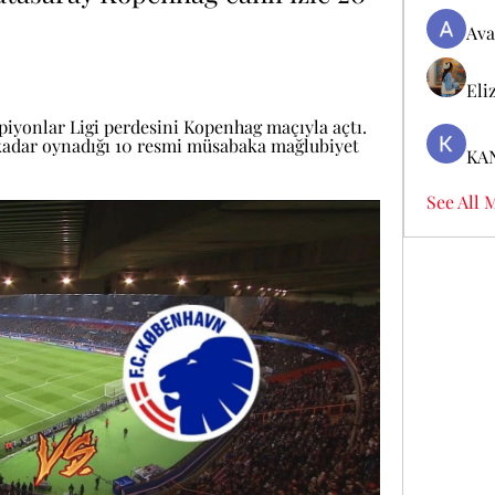
Ava
Eli
iyonlar Ligi perdesini Kopenhag maçıyla açtı. 
adar oynadığı 10 resmi müsabaka mağlubiyet 
KA
See All 