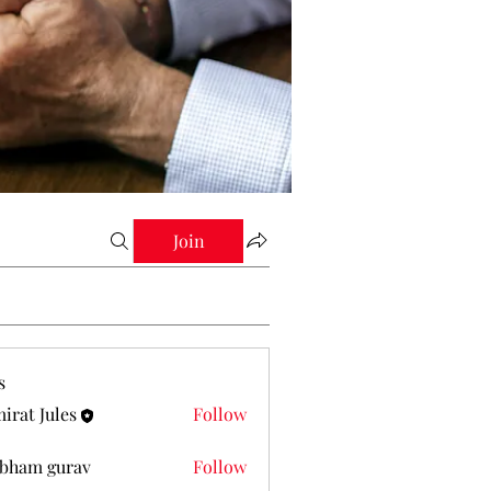
Join
s
irat Jules
Follow
Jules
bham gurav
Follow