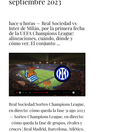
septiembre 2023
hace 9 horas — Real Sociedad vs 
Inter de Milán, por la primera fecha 
de la UEFA Champions League: 
alineaciones, cuándo, dónde y 
cómo ver. El conjunto ...
Real Sociedad:Sorteo Champions League, en directo: cómo queda la fase 31 ago 2023 — Sorteo Champions League, en directo: cómo queda la fase de grupos, rivales y cruces | Real Madrid, Barcelona, Atlético, Real Sociedad yEl partido entre ambos equipos iniciará a partir de las 2:00 p. m. (hora local) y 9:00 p. (hora española) y se puede ver por DirecTV y Movistar Plus. También se puede mirar vía streaming en plataformas como DGo y MovistarM+ LaLiga TV. De igual manera, podrás encontrar todas las incidencias de este partidazo dando CLICK AQUÍ en El Comercio. REAL MADRID VS REAL SOCIEDAD | AlineacionesReal Madrid: Kepa, Carvajal, Nacho, Rüdiger, Fran García, Tchouaméni, Camavinga, Kroos, Bellingham, Rodrygo y Joselu. 

Partidos Real Sociedad en Onda Vasca con Juanjo LusaPartidos Real Sociedad Onda Vasca con Juanjo Lusa Partidos Real Sociedad La Real cae (2-1) en la segunda parte ante un Madrid con más pegada 17 de Septiembre Onda Vasca con Juanjo Lusa, Partidos Real Sociedad. Onda Vasca con Juanjo Lusa Partidos Real Sociedad La Real visita hoy al líder Real Madrid antes de recibir al Inter 17 de Septiembre Onda Vasca con Juanjo Lusa, Partidos Real Sociedad. Escuchar 04:01 Onda Vasca con Juanjo Lusa Partidos Real Sociedad Así narró Juanjo Lusa los goles de la Real Sociedad en la victoria sobre el Granada por 5-3 04 de Septiembre Así narró Juanjo Lusa los cinco goles de la Real Sociedad, dos de Kubo, Zubimendi, Barrene y Bosch en propia puerta, en… Escuchar 04:01 04 Sep Onda Vasca con Juanjo Lusa Partidos Real Sociedad Una Real muy mejorada pasa por encima del Granada y logra la primera victoria 02 de Septiembre Onda Vasca con Juanjo Lusa, Partidos Real Sociedad. 

D.. Real Sociedad – Inter Milan: Marcador en vivo, últimas Partido Real Sociedad vs Inter Milan - UEFA Liga de Campeones (9/20/2023): Marcador en vivo, retransmisión, estadísticas y resultados directos en... Real Sociedad - Últimas noticias Alineaciones probables de la primera jornada en la Liga de Campeones Imanol Alguacil, durante la rueda de prensa previa al partido contra el Inter. Champions... (deporte>>>) En directo Real Sociedad contra Inter vídeo del hace 39 minutos — Sociedad EN VIVO ONLINE GRATIS hace 39 minutos — Partido de Real Madrid vs Champions League - Noticias, Vídeos y Goles Los 23 para la... Con su doblete ante el Granada en la pasada jornada, el jugador de la Real Sociedad, Takefusa Kubo, suma ya 18 goles en 133 partidos en LaLiga, convirtiéndose en el máximo goleador japonés en solitario en la historia de la competición (Takashi Inui, 16 goles en 166 apariciones). 

Onda Vasca con Juanjo Lusa Partidos Real Sociedad La Real, a sumar la primera victoria ante el Granada antes del parón 02 de Septiembre Onda Vasca con Juanjo Lusa, Partidos Real Sociedad. La Real Sociedad es el equipo que más jugadas de contragolpe ha intentado en LaLiga 23/24 con un total de ocho, terminando en remate seis de ellas (dos goles), también el registro más alto de cualquier equipo en la competición esta temporada. El jugador del Real Madrid, Jude Bellingham, ha marcado en cada uno de sus cuatro partidos en LaLiga (cinco goles) y puede convertirse en el segundo jugador que anota en sus primeros cinco encuentros en la competición en el siglo XXI, tras Zlatan Ibrahimović en septiembre de 2009 con el Barcelona (cinco goles). 

Partido de la quinta jornada de LaLiga enReal Madrid - Real Sociedad: dónde ver por TV y online el partido hoy en directoEl Real Madrid - Real Sociedad de la quinta jornada de la Liga EA Sports se jugará este domingo 17 de septiembre en el Santiago Bernabéu El Santiago Bernabéu se vuelve a vestir de gala para acoger un auténtico partidazo, esta vez el Real Madrid – Real Sociedad que corresponde a la jornada 5 de la Liga EA Sports. El objetivo de los hombres de Carlo Ancelotti es claro: ganar los tres puntos para seguir con pleno de victorias y continuar liderando en solitario la clasificación. Real Madrid - Real Sociedad, en directo | Sigue el partido hace 8 minutos — Sigue en vivo, minuto a minuto, el partido correspondiente a la Jornada 5 de LaLiga EA Sports, que enfrenta a Real Madrid y Real Sociedad[EN VIVO] Dónde ver en directo online el Real Madrid contra hace 4 horas — septiembre 2023 hace 7 horas — Dónde ver en directo online el Real Madrid vs. 

Entérate de todos los detalles del partidoReal Madrid vs Real Sociedad 17/09/ | RPNA Community hace 17 horas — [DIRECTO HD===] En vivo: Real Madrid vs Real Sociedad 17/09/2023 hace 5 horas — En España, el Madrid-Real Sociedad será televisadoFútbol en directo: Real Madrid - Real Sociedad hace 11 horas — Escuchar la narración de lo partido Real Madrid - Real Sociedad en directo - domingo, 17 septiembre19:02Entrenador del año 22-23 en competición femenina¡Sarina Wiegman! 19:02Entrenador del año en competición masculina¡Pep Guardiola! 19:01Una vez sorteados los bombos, toca el turno de los premios. 18:56Así quedan los bombos definitivos:Grupo ABayern Múnich, Manchester United, Copenhague y GalatasarayGrupo BSevilla, Arsenal, PSV y LensGrupo CNápoles, Real Madrid, Braga y Unión BerlínGrupo DBenfica, Inter, Salzburgo y Real SociedadGrupo EFeyenoord, Atlético de Madrid, Lazio y CelticGrupo FPSG, Borussia Dortmund, Milan y NewcastleGrupo GManchester City, Leipzig, Estrella Roja y Young BoysGrupo HBarcelona, Shakthar, Oporto y Amberes18:53Grupo H: AmberesCon Shakthar, Barcelona y Oporto18:52Grupo E: CelticCon Feyenoord, Atlético y Lazio18:52Grupo B: LensCon Arsenal, PSV y Sevilla18:50Grupo G: Young BoysCon City, Leipzig y Estrella Roja18:49Grupo C: Unión BerlínCon Real Madrid, Nápoles y Braga18:48Grupo A: GalatasarayCon Bayern, Manchester United y Copenhague18:47Grupo F: NewcastleCon PSG, Borussia y Milan18:46Grupo D: Real SociedadCon Benfica, Inter y Salzburgo18:43Grupo C: BragaCon Real Madrid y Nápoles18:42Grupo A: CopenhagueCon Bayern Múnich y Manchester United18:41Grupo E: LazioCon el Atlético y el Feyenoord18:41Grupo D: SalzburgoCon Benfica e Inter de Milán18:40Grupo F: MilanCon PSG y Borussia18:39Grupo B: PSVCon el Sevilla y el Arsenal18:38Grupo G: Estrella RojaCon el Leipzig y el Manchester City18:37Grupo H: ShaktharCon el Barcelona y el Oporto18:35Grupo C: Real MadridCon el Nápoles18:34Grupo H: OportoCon el Barcelona18:33Grupo D: Inter de MilánCon el Benfica18:33Grupo G: LeipzigCon el Manchester City. 

Real Sociedad - Inter: TV, horario y cómo ver la Champions League online hoyLa Real Sociedad vuelve a la Champions diez años después. El salto definitivo a la élite del proyecto de Imanol Alguacil se produjo la temporada pasada con un meritorio cuarto puesto en liga que ha cristalizado en la cuarta participación en la Liga de Campeones en la historia del club donostiarra. Los txuri-urdines, además, se estrenarán contra un rival de campanillas: el Inter de Milán, subcampeón de la pasada edición. La escuadra de Simone Inzaghi llega a este partido absolutamente desatada: es líder del Scudetto con pleno de victorias y, en su último compromiso, le endosó una ‘manita’ al Milan en el derbi. 

Donde Ver Real Sociedad Hoy vs Inter de MilanReal Sociedad hoy televisado. Donde ver Real Sociedad Hoy por TV y Online¿Cuándo juega la Real Sociedad y a qué hora?. La Real Sociedad se enfrentará al Inter de Milan este miércoles 20 de septiembre a las 21:00hs (hora de España) en en partido correspondiente a la Jornada 1 de la Champions League. ⚽ ¿Donde televisan la Real Sociedad hoy? El partido se podrá seguir en vivo y en directo en España por Movistar Liga de Campeones (Para Latinoamérica, consultar los canales más abajo). 

Real Sociedad - Inter en vivo, resultados H2H Real Sociedad Inter marcadores en directo (y ver en vivo gratis video streaming en directo) comienza el 20 sept 2023 a las 19:00 (Hora UTC) UEFA Champions... Real Sociedad vs. Inter de Milán: horario, TV, estadísticas hace 1 día — Disfruta en directo del partido a través de Movistar+ y apuesta en vivo al Real Sociedad-Inter desde betfair. es. Deportes en vivo y gratis... Además, hay opciones de hacerse con DAZN por la misma app de Movistar+. Para consultas, póngase en contacto con su compañía proveedora de servicios. 

Cómo ver el Real Madrid-Real Sociedad gratis y en directo hace 10 horas — Sin Benzema y con Vinicius ahora lesionado, Jude Bellingham se ha puesto el disfraz de killer del Real Madrid con cinco goles en cuatroReal Madrid - Real Sociedad en vivo, resultados H2H Real Madrid Real Sociedad marcadores en directo (y ver en vivo gratis video streaming en directo) comienza el 17 sept 2023 a las 19:00 (Hora UTC)Ver en directo el Real Madrid - Real Sociedad hace 4 horas — Real Madrid: Kepa, Carvajal, Nacho, Rüdiger, Fran García, Tchouaméni, Camavinga, Kroos, Bellingham, Rodrygo y Joselu. 

O bien líneas móviles. Varias vías alternas, para que cada uno escoja la que más cuaje con él. Orange TVContratar Orange TV es otra buena opción para el cliente que quiera seguir la liga española, la Segunda División, la Champions League, la Europa League y muchas más disciplinas. Esto es debido a que Movistar+ no puede tener los derechos en exclusiva, por lo que tiene que compartirlos con otras plataformas, que también tienen la opción de emitir en directo cada encuentro. Puedes suscribirte a Movistar a través de Orange TV para ver La Liga 2023-2024 aquí. 

Este año tenemos al Celtic. Creo que el sorteo está bien y nosotros intentaremos lo máximo", comentó sobre el sorteo Enrique Cerezo, presidente del Atlético de Madrid. 19:19Y así termina el sorteo de la Champions League 23-24. 19:18Erling HaalandTurno de palabra para Haaland: "Estoy muy contento, y me da mucha motivación para seguir trabajando. Para conseguir más trofeos, esta Copa que está ahí y este trofeo que es muy bonito. Real Sociedad vídeo d | Grupo cathedralinter hace 4 horas — El Real Madrid - Real Sociedad de la jornada 5 de LaLiga EA Sports se podrá disfrutar en directo en televisión a través de Movistar LaLiga TVReal Madrid-Real Sociedad, en directo LaLiga hace 14 minutos — El Real Madrid-