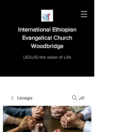
International Ethiopian
Evangelical Church
Woodbridge
|JESUS| the water of Life
Groups