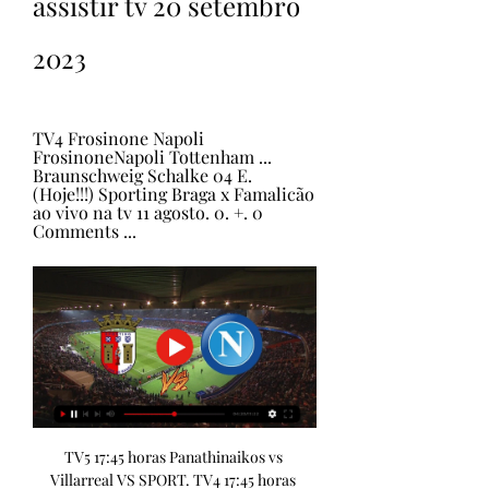
assistir tv 20 setembro 
2023
TV4 Frosinone Napoli 
FrosinoneNapoli Tottenham ... 
Braunschweig Schalke 04 E. 
(Hoje!!!) Sporting Braga x Famalicão 
ao vivo na tv 11 agosto. 0. +. 0 
Comments ...
TV5 17:45 horas Panathinaikos vs Villarreal VS SPORT. TV4 17:45 horas Sheriff Tiraspol vs Roma VS SPORT. TV3 17:45 horas HJK vs PAOK VS SPORT. TV6 17:45 horas Al Ittihad vs Al Fateh VS SPORT. TV6 19:00 horas Ajax vs Marseille VS SPORT. TV4 20:00 horas Assistir partidas de futebol nunca foi tão fácil. A internet é uma ferramenta crucial nos dias de hoje e é através dela que é possível encontrar o jogo da seu equipa favorita online, diretamente da sua casa. 

(TV AO VIVO) Sporting Braga x SSC Napoli ao vivo assistir tv há 12 horas — (TV AO VIVO) Sporting Braga x SSC Napoli ao vivo assistir tv 20.09.2023 há 16 horas — X. Salzburg · Braga - SSC Napoli. 12:00. Braga.

Bundesliga: Um campeonato forte e que é vivido com muita emoção na Alemanha, pois todos os escalões importam e é um campeonato com muitas surpresas. Deste campeonato ouvirá nomes como Mané, Neuer, Reus, Raphael Guerreiro, Pavard e outros. Liga Árabe: Com cada vez mais relevância perante as grandes mexidas no mais recente mercado de transferências, o campeonato da Arábia começa a atrair mais adeptos para aquele futebol, não fosse um local onde se poderá assistir a jogos com Cristiano Ronaldo, Benzema, N'Golo Kanté, Rúben Neves, Sadio Mané, entre outras grandes estrelas. Assista aos grandes campeonatos, com destaque no campeonato português Com os diversos campeonatos em disputa, não se pode esquecer de assistir à disputa da Liga Portugal, onde tem sido disputada com grande afinco pelo Benfica, FC Porto (atual campeão), Sporting CP e, no passado recente, pelo Braga. 

Napoli online grátis - FuteMAX há 21 horas — Braga x Napoli AO VIVO FUTEMAX: Veja onde assistir na TV e online · 19/09/2023 Sporting Braga · Genoa x Napoli AO VIVO pelo Campeonato Italiano: Veja onde ...

SC Braga vs Napoli ao vivo 20.09.2023 há 11 horas — Principais vantagens de assistir a jogos em azscore.com.br. Transmissão em directo dos jogos. Estatísticas completas dos jogos. Ver desporto ao ...

TV1 15:30 horas Real Madrid vs Union Berlin VS ELEVEN 2 17:45 horas Galatasaray vs Kobenhavn VS ELEVEN 3 17:45 horas Arsenal vs PSV VS ELEVEN 4 20:00 horas Bayern München vs Man Utd VS ELEVEN 3 20:00 horas Benfica vs RB Salzburg VS ELEVEN 1 20:00 horas Sp. Braga vs Napoli VS TVI 20:00 horas Sevilla vs Lens VS ELEVEN 6 20:00 horas Real Sociedad vs Inter VS ELEVEN 5 20:00 horas Estudiantes vs San Lorenzo VS SPORT. TV1 22:30 horas Goiás vs Flamengo VS CANAL 11 23:00 horasQuinta-feira dia 2023-09-21 Dhamk Club vs Al Hilal VS SPORT. TV2 16:00 horas LASK Linz vs Liverpool VS SPORT. TV1 17:45 horas Legia Warszawa vs Aston Villa VS SPORT. 

((ASSISTIR À TV*)) Sporting Braga e Napoli ao vivo assistir há 7 horas — [[Ao Vivo]] assistir Braga x SSC Napoli ao vivo na tv 20 set há 4 horas — SC Braga x Napoli em direto e on demand na DAZN. Vê em HD e em ...

Porém, são websites com excesso de anúncios, muitas vezes maliciosos e que na sua grande maioria, não disponibilizam grande parte do jogo pela necessidade de fechar todas as janelas pop-up. Assim sendo, é possível tirar proveito de plataformas mais credíveis nessa oferta, como o caso das plataformas de apostas desportivas legalizadas que oferecem as apostas em direto. Em Portugal, pode aproveitar esse serviço através das seguintes plataformas: Betano Betclic Luckia Quais campeonatos assistir hoje? A temporada 2023/2024 está a decorrer na grande maioria do mundo, com campeonatos espalhados nos quatro cantos do mundo. 

Destacamos assim alguns campeonatos para assistir hoje onde se encontram os melhores craques do mundo, mas também destacamos onde poderá assistir aos jogos dos portugueses mais falados do momento. Destaque dos jogos de futebol na TV hoje Premier League: A liga inglesa é dos campeonatos com mais procura pelos adeptos de futebol, mas também aquela que além das famosas apostas desportivas, coloca os melhores jogadores. Quando pensa nos jogos de futebol para assistir poderá contar nesta liga com referências como: Halaand, Diogo Jota, Bernardo Silva, Enzo Fernandez, Havertz, Bruno Fernandes, De Bruyne, entre outros. 

[[[TV AO VIVO]<<]] Sporting Braga x Napoli ao vivo 20 setemb há 15 horas — Braga x Napoli: onde assistir ao vivo e horário do jogo pela há 6 horas — Braga e Napoli abrem o grupo C , que também contam com Real Madrid e ...

((futebol<<<)) Sporting Braga x SSC Napoli ao vivo assistir há 11 horas — (futebol<<<)) Sporting Braga x SSC Napoli ao vivo assistir tv 20 setembro 2023 há 1 dia — Os times estão no grupo C, que tem também o Real ...

Braga x Sporting: Onde assistir ao Campeonato Português ao vivo na TV e OnlineSemferr Sport·14 de agosto de 2021Braga x Sporting entram em campo na tarde neste sábado (14) e irão se enfrentar pela segunda rodada do Campeonato Português 2021-22. O jogo entre Braga e Sporting está programado para acontecer no Estádio de Braga, em Braga, Portugal, às 14h00, horário de Brasília. E nós do Semferr Sport daremos a você as informações sobre onde assistir ao Campeonato Português ao vivo na TV e Online. Veja onde assistir ao jogo do Campeonato Português entre Braga x Sporting ao vivo na TV e Online:Transmissão ao vivo na TV: O jogo será transmitido ao vivo na TV pelo canal ESPN 2. 

Braga x Napoli: onde assistir ao vivo na TV, horário, há 20 horas — Atual campeão italiano inicia sua jornada na Champions League 2023/24; jogo vale pela 1ª rodada do grupo C, o mesmo de Real Madrid e Union ...

Champions: como assistir Braga x Napoli online há 13 horas — A partida terá transmissão ao vivo pelo canal Space e o canal HBO Max nesta quarta (20/09), às 16h00 (horário de Brasília). CONTINUA DEPOIS DA ...

SC Braga X Napoli: Resultados ao vivo SC Braga x Napoli (20/09/2023) - Liga dos Campeões - Estádio Municipal de Braga. Veja tudo da partida no 365Scores.

BeSoccer Livescore: todos resultados de futebol de hoje ao vivo Confira os resultados de futebol de hoje em BeSoccer Livescore. Resultados ao vivo dos jogos de hora de todas as competições do mundo.

Napoli online grátisO Estádio do Braga recebe o confronto entre Braga x Napoli nesta quarta-feira (20). A partida vale pela 1ª rodada da fase de grupos da Champions League, […] ASSISTIR AGORA Genoa e Napoli se enfrentam na tarde deste sábado (16), às 15h45 (de Brasília), no Estádio Luigi Ferraris, em Gênova, pela quarta rodada do Campeonato […] Napoli e Lazio se enfrentam na tarde deste sábado (2), às 15h45 (de Brasília), no Estádio Diego Armando Maradona, em Nápoles, em confronto válido pela terceira rodada do Campeonato Italiano […] Napoli e Sassuolo se enfrentam na tarde deste domingo (27), às 15h45 (de Brasília), no Estádio Diego Armando Maradona, em Nápoles, em confronto válido pela segunda rodada do Campeonato Italiano […] Neste sábado (19), 13h30, o Napoli viaja para enfrentar o Frosinone fora de casa, no Stadio Benito Stirpe. 

(TRANSMISSÃO AO VIVO@@@) Sporting Braga e Napoli há 11 horas — [[Ao Vivo]] assistir Braga x SSC Napoli ao vivo na tv 20 set há 5 horas — SC Braga x Napoli em direto e on demand na DAZN. Vê em HD e em ...

Por isso, é através do PSG que poderá assistir a jogos de futebol na presença de Mbappé, Neymar ou Vitinha, Danilo, Renato Sanchez, Gonçalo Ramos, etc. Liga Portugal: É aqui que os portugueses mais se emocional e colocam os nervos à flor da pele, com o seu clube de coração a disputar um campeonato que vive um crescimento notório. É a partir dele que se pode assistir aos grandes nomes do futebol português, sem destaque para nomes, mas sim para clubes, como FC Porto, Benfica e Sporting CP. 

Braga x Napoli pela Champions League: histórico - Golazzo há 1 dia — Onde assistir Braga x Napoli ao vivo? A transmissão da Champions Nem todas as partidas passam nos mesmos lugares, mas as opções surgem na TV ...

(GRATUITO>>>>) assistir Sporting Braga x Napoli ao vivo na t há 11 horas — (GRATUITO>>>>) assistir Sporting Braga x Napoli ao vivo na tv 20 setembro 2023 N.º 614 · ‎Revista... TV de 10 a 17".

Aproveite a oportunidade das principais ligas e campeonatos de futebol do mundo e acompanhe a seu equipa do coração. Aqui no jogadores. pt o fã de futebol encontra a programação completa das principais partidas. São campeonatos de diferentes países, com craques de diversas nacionalidades, para o amante ficar de fora da festa do futebol. Onde apostar em partidas de futebol em direto? Casa de Apostas Oferece apostas em direto? Código Promocional Sim. BETANOMAX SOLMAX SPORTSMAX BWIN APOSTAS Existem diversos websites disponíveis na internet que oferecem o serviço de aposta em direto de jogos futebol e com a possibilidade de assistir aos jogos de futebol em direto. 

Sporting Clube de Braga - Futsal:: Estatísticas:: Títulos:: Palmarés:: História:: Golos:: Próximos Jogos:: Resultados:: Notícias:: Videos:: Fotos:: Plantel:: zerozero. ptDNomeSporting Clube de BragaAlcunhasArsenalistas, Guerreiros do MinhoAno de Fundação1921-01-19CidadeBragaPaísPortugalAssociaçãoAF BragaMarca EquipamentoHummelPatrocínioSó BarrosoEquipamentoOutras LigaçõesefgiNum. 

[AO VIVO!!!] assistir Braga x Napoli ao vivo hoje 20 setembr há 14 horas — assistir Braga x Napoli ao vivo hoje 20 setembro 2023. há 23 horas — Onde assistir? A transmissão da Liga dos Campeões. TV Aberta .

Onde assistir, palpites e escalações de Braga x Napoli há 8 horas — Onde assistir a Braga x Napoli ao vivo? O jogo entre Braga e Napoli A terceira colocação, à frente do Sporting, premiou o Braga com uma ...

La Liga: Este é dos campeonatos que mais tem evoluído a nível geral, principalmente quando se tornam referência na Liga dos Campeões. Assim sendo, quando pensa em jogos para assistir, não se esqueça da Espanha, com jogadores como: Vinicius Junior, Modric, Kroos, Lewandoswki, Raphinha, Courtois, Griezmann, etc. Ligue 1: O crescimento do campeonato francês tem sido gradual, com a aposta em equipas como o PSG em grandes nomes. 

Por isso, poderá assistir hoje aos mais diversos campeonatos, como os principais da Europa. Assim sendo, poderá aproveitar para assistir a jogos da Premier League, La Liga, Ligue 1, L