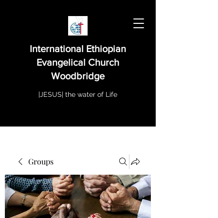
International Ethiopian
Evangelical Church
Woodbridge
|JESUS| the water of Life
Groups