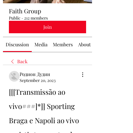
Faith Group
Public
·
212 members
Join
Discussion
Media
Members
About
Back
Родион Дудин
September 20, 2023
[[[Transmissão ao 
vivo###]*]] Sporting 
Braga e Napoli ao vivo 